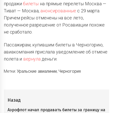
продажи
билеты
на прямые перелеты Москва —
Тиват — Москва,
анонсированные
с 29 марта.
Причем рейсы отменены на все лето,
полученное
разрешение от Росавиации
похоже
не сработало.
Пассажирам, купившим билеты в Черногорию,
авиакомпания прислала уведомление об отмене
полета и
вернула
деньги.
Метки:
Уральские авиалинии
,
Черногория
Навигация
Назад
по
Аэрофлот начал продавать билеты за границу на
Предыдущие