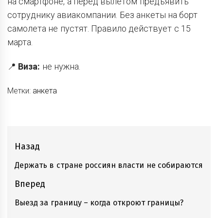
на смартфоне, а перед вылетом предъявить
сотруднику авиакомпании. Без анкеты на борт
самолета не пустят. Правило действует с 15
марта.
📍
Виза:
не нужна.
Метки:
анкета
Навигация
Назад
по
Держать в стране россиян власти не собираются
Предыдущие
записям
записи:
Вперед
Выезд за границу – когда откроют границы?
Следующие
записи: